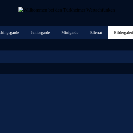
chingsgarde
Juniorgarde
Minigarde
Elferrat
Bildergaler